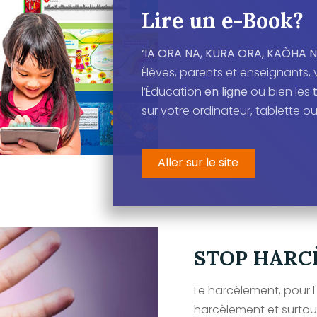
Lire un e-Book?
‘IA ORA NA, KURA ORA, KAÒHA N
Élèves, parents et enseignants
l’Éducation
en ligne
ou bien les
sur votre ordinateur, tablette o
Aller sur le site
STOP HARC
Le harcèlement, pour l'a
harcèlement et surtou