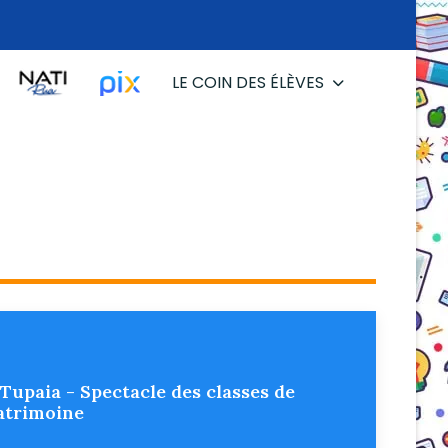
LE COIN DES ÉLÈVES
 Tupaia - Spectacle des classes de
Patrimoine