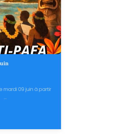
Juin
e mardi 09 juin à partir
...