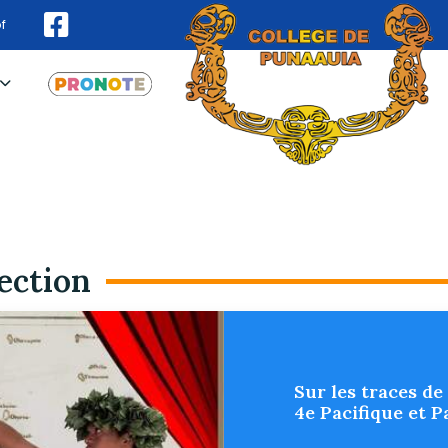
f
ection
Sur les traces de
4e Pacifique et 