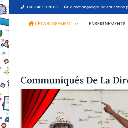
+689 40 50 26 88
direction@clgpuna.education.p
L'ÉTABLISSEMENT
ENSEIGNEMENTS
Communiqués De La Dir