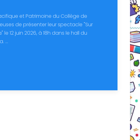
acifique et Patrimoine du Collège de
uses de présenter leur spectacle "Sur
 le 12 juin 2026, à 18h dans le hall du
 ...