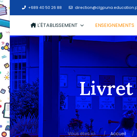
+689 40 50 26 88
direction@clgpuna.education.p
L'ÉTABLISSEMENT
ENSEIGNEMENTS
Livret
Vous êtes ici :
Accueil